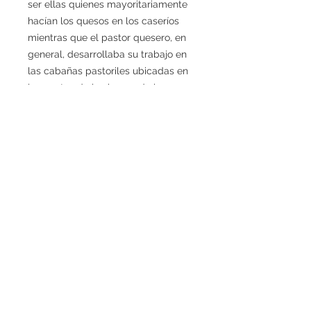
ser ellas quienes mayoritariamente
hacían los quesos en los caseríos
mientras que el pastor quesero, en
general, desarrollaba su trabajo en
las cabañas pastoriles ubicadas en
los pastos de la sierra o de la
montaña.
Este libro alterna en sus páginas el
protagonismo actual de diferentes
mujeres queseras emprendedoras
de Euskal Herria cuya historia,
trayectoria y forma de trabajar
queda aquí expuesta, con la
recogida del presente momento
histórico en el que las formas
tradicionales de elaboración del
queso se diluyen en la memoria de
la última generación que las
conoció para dar paso, de forma