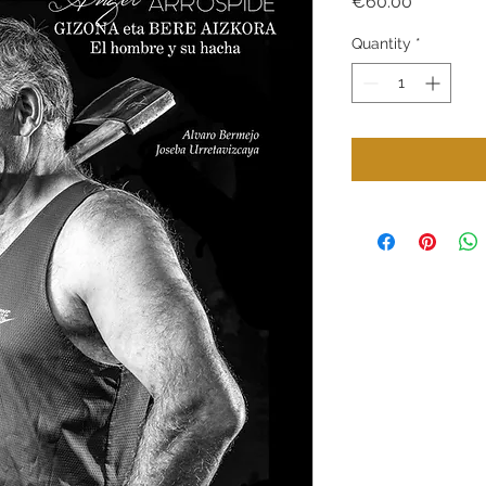
Price
€60.00
Quantity
*