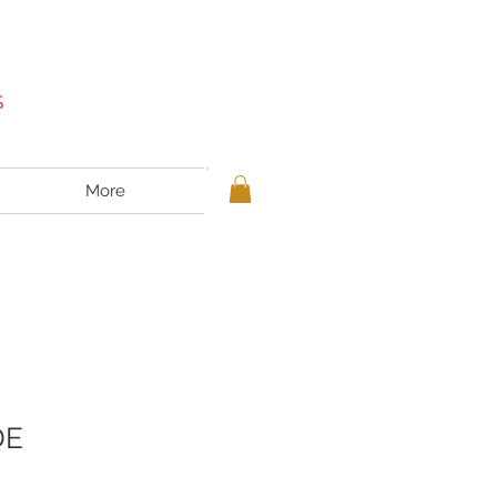
S
More
DE